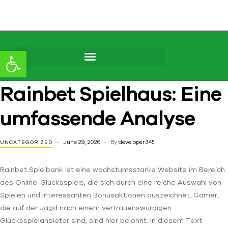
content
Open toolbar
Rainbet Spielhaus: Eine
umfassende Analyse
June 29, 2026
By
developer345
UNCATEGORIZED
Rainbet Spielbank ist eine wachstumsstarke Website im Bereich
des Online-Glücksspiels, die sich durch eine reiche Auswahl von
Spielen und interessanten Bonusaktionen auszeichnet. Gamer,
die auf der Jagd nach einem vertrauenswürdigen
Glücksspielanbieter sind, sind hier belohnt. In diesem Text