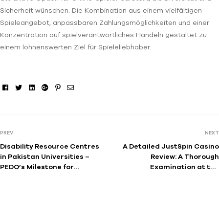
Sicherheit wünschen. Die Kombination aus einem vielfältigen
Spieleangebot, anpassbaren Zahlungsmöglichkeiten und einer
Konzentration auf spielverantwortliches Handeln gestaltet zu
einem lohnenswerten Ziel für Spieleliebhaber.
Facebook
Twitter
Linkedin
Google+
Pinterest
Email
PREV
NEXT
Disability Resource Centres
A Detailed JustSpin Casino
in Pakistan Universities –
Review: A Thorough
PEDO’s Milestone for
Examination at the
Inclusive Education
Platform